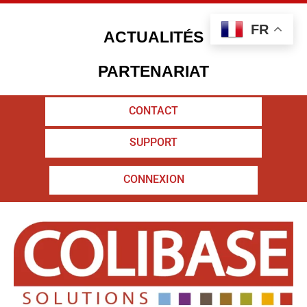
Aller
au
FR
contenu
ACTUALITÉS
PARTENARIAT
CONTACT
04 65 65 00 20
SUPPORT
SUPPORT
CONNEXION
CONNEXION