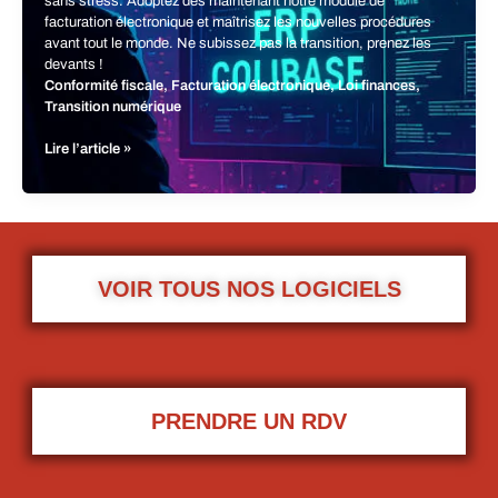
sans stress. Adoptez dès maintenant notre module de
facturation électronique et maîtrisez les nouvelles procédures
avant tout le monde. Ne subissez pas la transition, prenez les
devants !
Conformité fiscale
,
Facturation électronique
,
Loi finances
,
Transition numérique
Lire l’article »
Facturation
électronique
2026
:
anticipez
avec
VOIR TOUS NOS LOGICIELS
l’ERP
COLIBASE
PRENDRE UN RDV