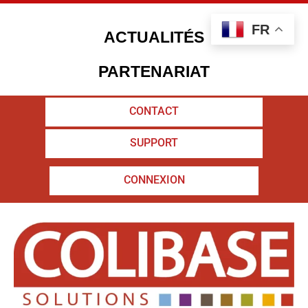
Aller
au
FR
contenu
ACTUALITÉS
PARTENARIAT
CONTACT
04 65 65 00 20
SUPPORT
SUPPORT
CONNEXION
CONNEXION